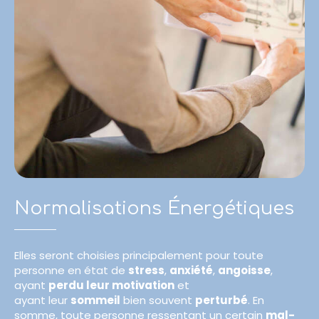
Normalisations Énergétiques
Elles seront choisies principalement pour toute
personne en état de
stress
,
anxiété
,
angoisse
,
ayant
perdu leur motivation
et
ayant leur
sommeil
bien souvent
perturbé
. En
somme, toute personne ressentant un certain
mal-