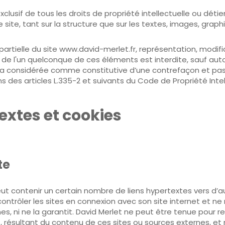
xclusif de tous les droits de propriété intellectuelle ou détie
 site, tant sur la structure que sur les textes, images, graph
artielle du site www.david-merlet.fr, représentation, modific
 de l'un quelconque de ces éléments est interdite, sauf auto
sera considérée comme constitutive d’une contrefaçon et pas
des articles L.335-2 et suivants du Code de Propriété Intel
textes et cookies
te
ut contenir un certain nombre de liens hypertextes vers d’au
trôler les sites en connexion avec son site internet et ne 
rnes, ni ne la garantit. David Merlet ne peut être tenue pou
, résultant du contenu de ces sites ou sources externes, e