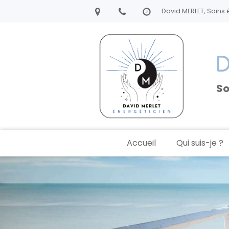
David MERLET, Soins
D
So
Accueil
Qui suis-je ?