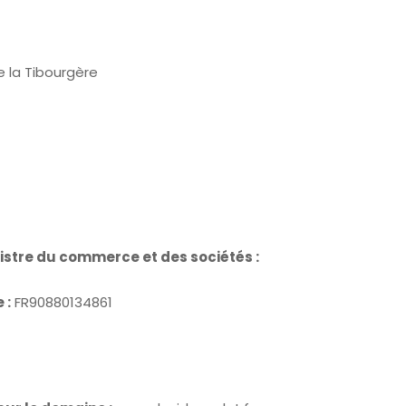
e la Tibourgère
istre du commerce et des sociétés :
 :
FR90880134861