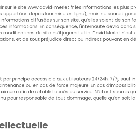
ir sur le site www.david-merlet.fr les informations les plus pr
 apportées depuis leur mise en ligne), mais ne saurait garant
nformations diffusées sur son site, qu’elles soient de son fai
t ces informations. En conséquence, l'internaute devra donc s
 modifications du site qu'il jugerait utile. David Merlet n'e
rmations, et de tout préjudice direct ou indirect pouvant en dé
é
t par principe accessible aux utilisateurs 24/24h, 7/7j, sauf
intenance ou en cas de force majeure. En cas d’impossibilit
ximum afin de rétablir l’accès au service. N’étant soumis q
tenu pour responsable de tout dommage, quelle qu’en soit la 
tellectuelle