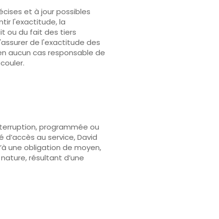
écises et à jour possibles
ir l'exactitude, la
t ou du fait des tiers
'assurer de l'exactitude des
st en aucun cas responsable de
couler.
 interruption, programmée ou
é d’accès au service, David
u’à une obligation de moyen,
nature, résultant d’une