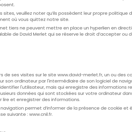
posent.
 sites, veuillez noter qu’ils possèdent leur propre politique 
ment où vous quittez notre site.
ernet tiers ne peuvent mettre en place un hyperlien en direct
alable de David Merlet qui se réserve le droit d’accepter ou 
ors de ses visites sur le site www.david-merlet.fr, un ou des 
r son ordinateur par l'intermédiaire de son logiciel de navig
ntifier l'utilisateur, mais qui enregistre des informations re
nt plusieurs données qui sont stockées sur votre ordinateur dan
lire et enregistrer des informations.
 navigation permet d’informer de la présence de cookie et é
sse suivante :
www.cnil.fr
.