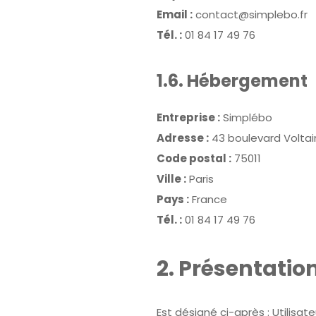
Email :
contact@simplebo.fr
Tél. :
01 84 17 49 76
1.6. Hébergement
Entreprise :
Simplébo
Adresse :
43 boulevard Voltai
Code postal :
75011
Ville :
Paris
Pays :
France
Tél. :
01 84 17 49 76
2. Présentation
Est désigné ci-après : Utilisa