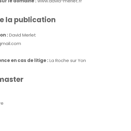
sur le domaine :
www.david-merlet.fr
e la publication
on :
David Merlet
gmail.com
nce en cas de litige :
La Roche sur Yon
bmaster
re